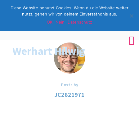
Diese Website benutzt Cookies. Wenn du die Website weiter
nutzt, gehen wir von deinem Einverständnis aus.
OK
Nein
Datenschutz
Impressum
Werhart
Hilwig
Posts by
JC2821971