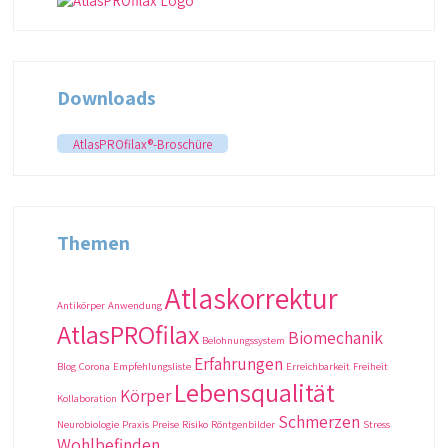
Downloads
AtlasPROfilax®-Broschüre
Themen
Atlaskorrektur
Antikörper
Anwendung
AtlasPROfilax
Biomechanik
Belohnungssystem
Erfahrungen
Blog
Corona
Empfehlungsliste
Erreichbarkeit
Freiheit
Lebensqualität
Körper
Kollaboration
Schmerzen
Neurobiologie
Praxis
Preise
Risiko
Röntgenbilder
Stress
Wohlbefinden